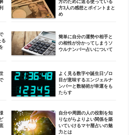
解
方のために送る使っている
利
方3人の感想とポイントまと
め
で
簡単に自分の運勢や相手と
たる
の相性が分かってしまうソ
を
ウルナンバー占いについて
世
よく見る数字や誕生日ゾロ
で
目が意味するエンジェルナ
ンバーと数秘術が幸運をも
たらす
様
自分や周囲の人の役割を知
ど
りながらよりよい関係を築
底
いていけるマヤ暦占いの魅
力とは