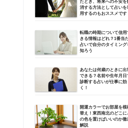
たとき、将来への不安を
消する方法として占いを
用するのもおススメです
転職の時期について信用
きる情報はどれ？1番当
占いで自分のタイミング
知ろう
あなたは何歳のときに出
できる？名前や生年月日
診断する占いが仕事に効
く！
開運カラーでお部屋を模
替え！東西南北のどこに
の色を置けばいいのか徹
解説