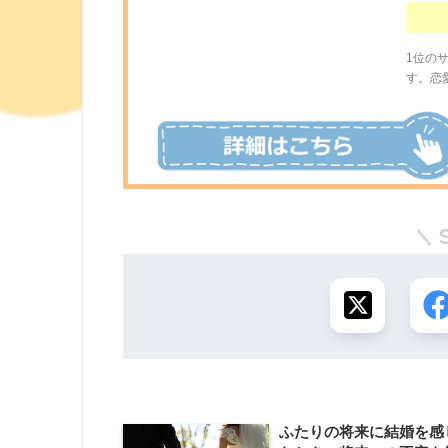
1位の
す。恋
ふたりの将来に結婚を感