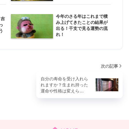
今年のさる年はこれまで積
！吉
み上げてきたことの結果が
っ
出る！干支で見る運勢の流
う
れ！
次の記事
自分の寿命を受け入れら
れますか？生まれ持った
運命や性格は変えら…