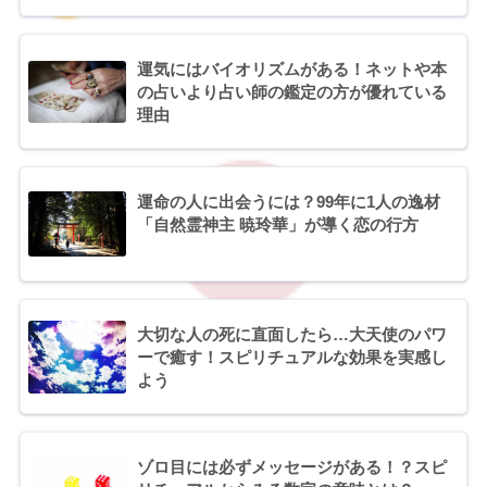
運気にはバイオリズムがある！ネットや本
の占いより占い師の鑑定の方が優れている
理由
運命の人に出会うには？99年に1人の逸材
「自然霊神主 暁玲華」が導く恋の行方
大切な人の死に直面したら…大天使のパワ
ーで癒す！スピリチュアルな効果を実感し
よう
ゾロ目には必ずメッセージがある！？スピ