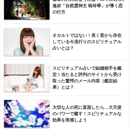
逸材「自然霊神主 暁玲華」が導く恋
の行方
オカルトではない！長く昔から存在
している今流行りのスピリチュアル
占いとは？
スピリチュアル占いで結婚相手を鑑
定！当たると評判のサイトから受け
取った驚愕のメール内容（鑑定結
果）とは？
大切な人の死に直面したら…大天使
のパワーで癒す！スピリチュアルな
効果を実感しよう