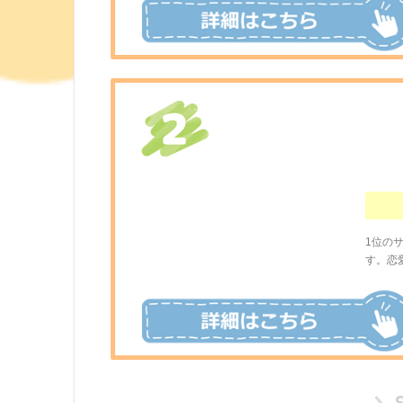
1位の
す。恋