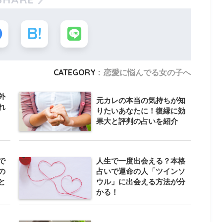
CATEGORY :
恋愛に悩んでる女の子へ
外
元カレの本当の気持ちが知
れ
りたいあなたに！復縁に効
果大と評判の占いを紹介
で
人生で一度出会える？本格
の
占いで運命の人「ツインソ
と
ウル」に出会える方法が分
かる！