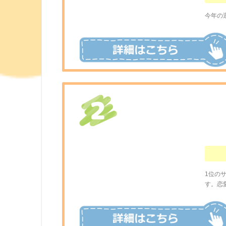
今年の
1位の
す。恋