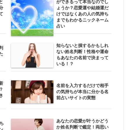
と
ができるって本当なのでし
分
ょうか？恋愛運や結婚運だ
て
けではなくあの人の気持ち
までもわかるニックネーム
占い
知らないと損するかもしれ
判
ない姓名判断！性格や運命
た
もあなたの名前で決まって
いる！？
新
名前を入力するだけで相手
？
の気持ちが本当に分かる名
き
前占いサイトの実態
あなたの恋愛が叶うかどう
ち
か姓名判断で鑑定！両思い
ン