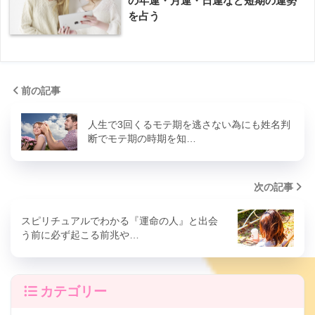
の年運・月運・日運など短期の運勢
を占う
前の記事
人生で3回くるモテ期を逃さない為にも姓名判
断でモテ期の時期を知…
次の記事
スピリチュアルでわかる『運命の人』と出会
う前に必ず起こる前兆や…
カテゴリー