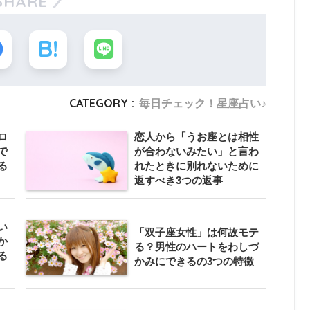
SHARE
CATEGORY :
毎日チェック！星座占い♪
ロ
恋人から「うお座とは相性
で
が合わないみたい」と言わ
る
れたときに別れないために
返すべき3つの返事
い
「双子座女性」は何故モテ
か
る？男性のハートをわしづ
る
かみにできるの3つの特徴