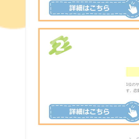
1位の
す。恋