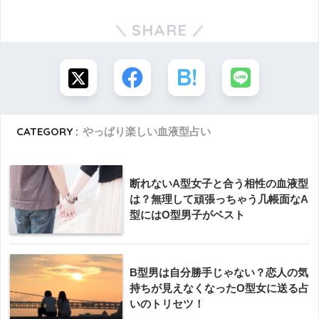
SHARE
CATEGORY :
やっぱり楽しい血液型占い
断れないA型女子と合う相性の血液型
は？無理して頑張っちゃう几帳面なA
型にはO型男子がベスト
B型男は自分勝手じゃない？恋人の気
持ちが見えなくなったO型女に送る占
いのトリセツ！