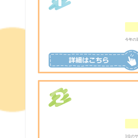
今年の
1位の