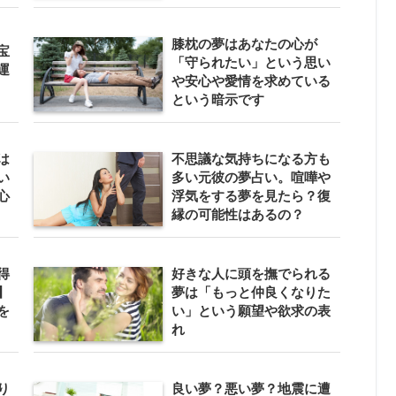
膝枕の夢はあなたの心が
宝
「守られたい」という思い
運
や安心や愛情を求めている
という暗示です
は
不思議な気持ちになる方も
い
多い元彼の夢占い。喧嘩や
心
浮気をする夢を見たら？復
縁の可能性はあるの？
得
好きな人に頭を撫でられる
】
夢は「もっと仲良くなりた
を
い」という願望や欲求の表
れ
り
良い夢？悪い夢？地震に遭