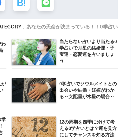
ATEGORY :
あなたの天命が決まっている！！0学占い
当たらない占いより当たる0
がわ
学占いで月星の結婚運・子
時
宝運・恋愛運を占いましょ
う
人が
0学占いでソウルメイトとの
い
出会いや結婚・妊娠がわか
る～支配星が木星の場合～
0学
12の周期を四季に分けて考
！
える0学占いとは？運を見方
き
にしてチャンスを知る方法