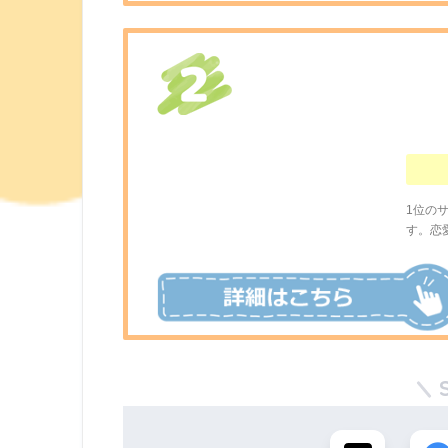
1位の
す。恋