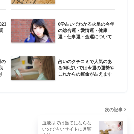
23
0学占いでわかる火星の今年
調
の総合運・愛情運・健康
運・仕事運・金運について
星の
占いのクチコミで人気のあ
良
る0学占いでは今週の運勢や
す
これからの運命が占えます
次の記事
血液型では当てにならな
いので占いサイトに月額